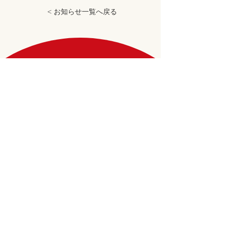
< お知らせ一覧へ戻る
\ ご予約はこちら /
LINE友達追加
株式会社Emicious
TEL：070-6449-6518
emicious.csp@gmail.com
〒870-0943 大分市大字片島1064番地4 REGINA
301